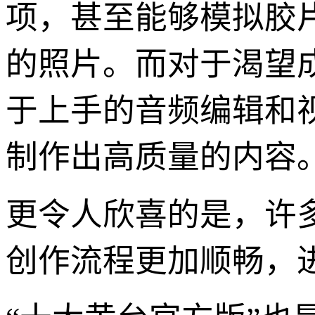
项，甚至能够模拟胶
的照片。而对于渴望
于上手的音频编辑和
制作出高质量的内容
更令人欣喜的是，许
创作流程更加顺畅，