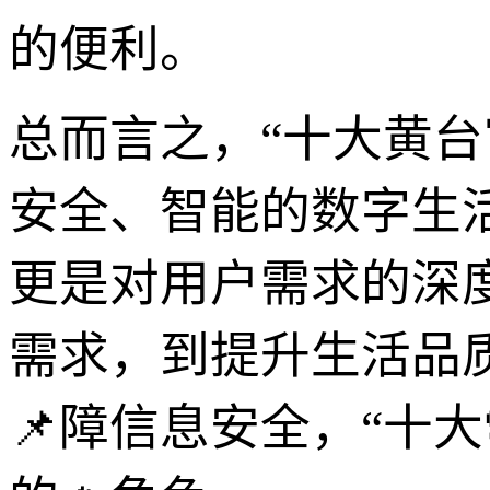
的便利。
总而言之，“十大黄
安全、智能的数字生
更是对用户需求的深
需求，到提升生活品
📌障信息安全，“十