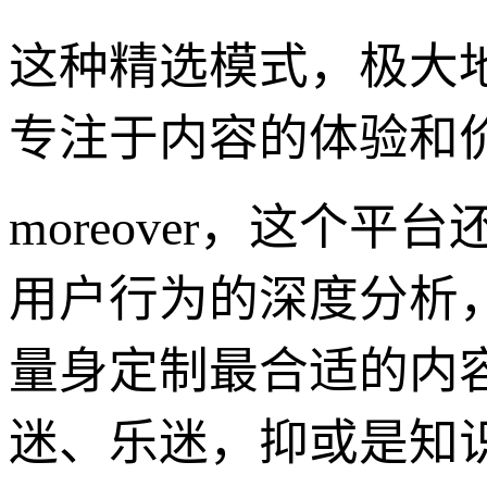
这种精选模式，极大
专注于内容的体验和
moreover，这个
用户行为的深度分析
量身定制最合适的内
迷、乐迷，抑或是知