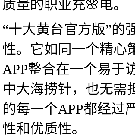
质量的职业充🌸电。
“十大黄台官方版”
性。它如同一个精心
APP整合在一个易
中大海捞针，也无需
的每一个APP都经
性和优质性。