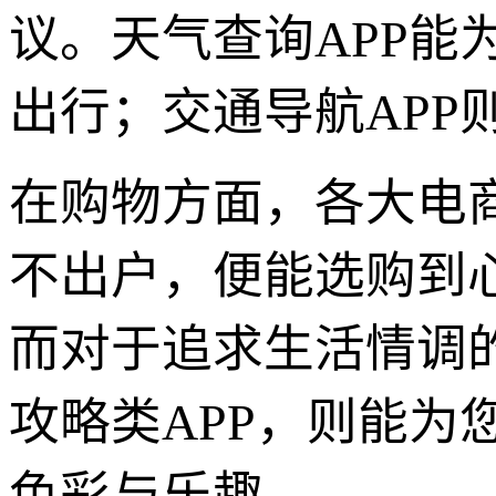
议。天气查询APP
出行；交通导航AP
在购物方面，各大电
不出户，便能选购到
而对于追求生活情调
攻略类APP，则能
色彩与乐趣。