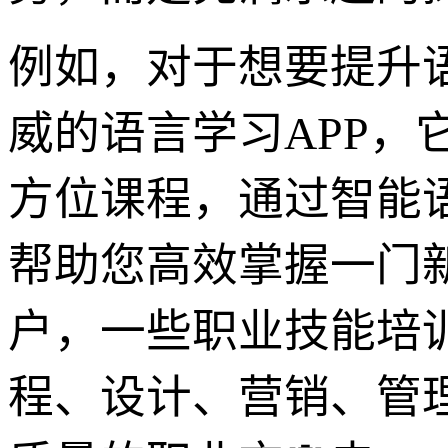
例如，对于想要提升
威的语言学习APP
方位课程，通过智能
帮助您高效掌握一门
户，一些职业技能培
程、设计、营销、管