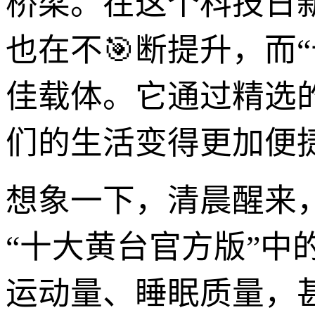
桥梁。在这个科技日
也在不🎯断提升，而
佳载体。它通过精选
们的生活变得更加便
想象一下，清晨醒来
“十大黄台官方版”中
运动量、睡眠质量，