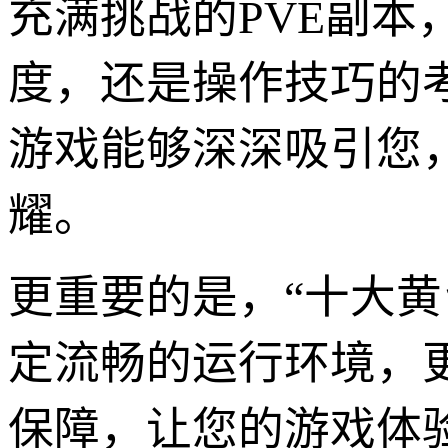
充满挑战的PVE副
度，还是操作技巧的
游戏能够深深吸引您
耀。
更重要的是，“十大
定流畅的运行环境，
保障，让您的游戏体