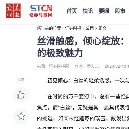
首页
快讯
要闻
股市
您当前的位置：
证券时报
>
公司
>
正文
丝滑触感，倾心绽放：探
的极致魅力
来源：证券时报网
作者：罗友志
2026-02-10 
初见倾心：白丝的轻柔诱惑，一次与“w
点赞
在时尚的万千变幻中，总有一些经典
焦点。而“白丝”，无疑是其中最具代表
的挑逗，如同未经雕琢的璞玉，散发出独属