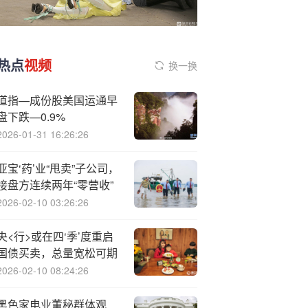
热点
视频
换一换
道指—成份股美国运通早
盘下跌—0.9%
2026-01-31 16:26:26
亚宝‘药’业“甩卖”子公司，
接盘方连续两年“零营收”
2026-02-10 03:26:26
央<行>或在四‘季’度重启
国债买卖，总量宽松可期
2026-02-10 08:24:26
黑色家电业董秘群体观