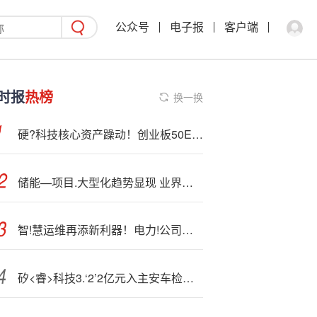
公众号
电子报
客户端
时报
热榜
换一换
硬?科技核心资产躁动！创业板50ETF（159949）单日成交26亿霸榜
储能—项目.大型化趋势显现 业界看好行业超预期发展
智!慧运维再添新利器！电力!公司引入智能清扫机器人保障光伏电站高效运行
矽<睿>科技3.‘2’2亿元入主安车检测，股价恐难复制“上纬新材”行情