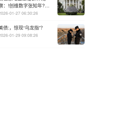
察：!创维数字张知年?薪
338.85万元领跑行业 兆
2026-01-27 06:30:26
驰股份单华锦全年接待
379次居前列
美债:，惊现“乌龙指”？
2026-01-29 09:08:26