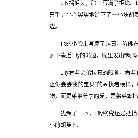
Lily摇摇头，脸上写满了拒绝
只手，小心翼翼地掰下了一小块胡萝
边。
他的小脸上写满了认真，仿佛
萝卜凑近Lily的嘴边，嘴里发出“
Lily看着弟弟认真的眼神，看
让你尝尝我的宝贝”的🔥执着模样
物，而是弟弟分享的爱，是弟弟笨拙
犹豫了一下，Lily终究还是
小的胡萝卜。