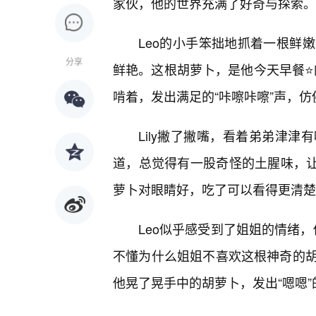
家伙，他的世界充满了好奇与探索。
Leo的小手笨拙地抓着一根鲜
分享
鲜艳。这根胡萝卜，是他今天早餐⭐的
啃着，发出满足的“咔嚓咔嚓”声，
Lily撇了撇嘴，看着弟弟津
道，总觉得有一股奇怪的土腥味，让她
萝卜对眼睛好，吃了可以看得更清楚哦
Leo似乎感受到了姐姐的情绪，
不懂为什么姐姐不喜欢这根神奇的
他晃了晃手中的胡萝卜，发出“嗯嗯