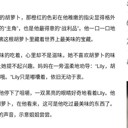
嫩的胡萝卜，那橙红的色彩在他稚嫩的指尖显得格外
“主角”，也是他最得意的“战利品”。他一口一口地
仿佛这根胡萝卜里藏着世界上最美味的宝藏。
津有味的吃着，心里却不是滋味。她不喜欢胡萝卜的味
提不起兴趣。妈妈在一旁温柔地劝导：“Lily，胡
。”Lily只是嘟囔着，依旧无动于衷。
他停下了咀嚼，一双黑亮的眼睛好奇地看着Lily。他
胡萝卜，在他看来，这可是他吃过最美味的东西了。
”的声音，示意姐姐尝尝。