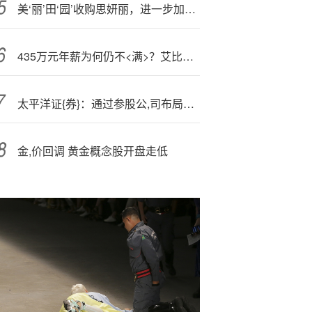
美‘丽’田‘园’收购思妍丽，进一步加速品牌战略升级
435万元年薪为何仍不<满>？艾比森实控人丁彦辉回应“反对自己当董事长”：薪酬分配不科学、不合理
太平洋证{券}：通过参股公,司布局东南亚市场
金,价回调 黄金概念股开盘走低