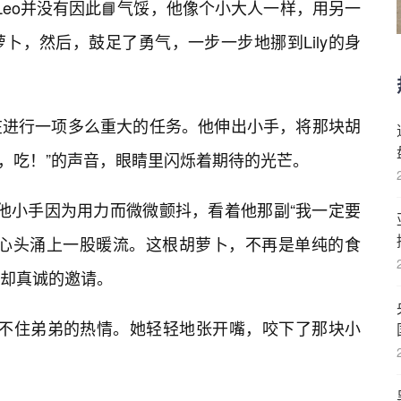
。Leo并没有因此📘气馁，他像个小大人一样，用另一
卜，然后，鼓足了勇气，一步一步地挪到Lily的身
在进行一项多么重大的任务。他伸出小手，将那块胡
啊呜，吃！”的声音，眼睛里闪烁着期待的光芒。
着他小手因为用力而微微颤抖，看着他那副“我一定要
，心头涌上一股暖流。这根胡萝卜，不再是单纯的食
却真诚的邀请。
抵挡不住弟弟的热情。她轻轻地张开嘴，咬下了那块小