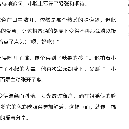
迫不及待地追问，小脸上写满了紧张和期待。
的味道在口中散开，依然是那个熟悉的味道🌸，但此
弟的爱意，让这根普通的胡萝卜变得不再那么难以接
着点了点头：“嗯，好吃！”
开心得咧开了嘴，像个得到了糖果的孩子。他拍着小
件了不起的大事。他再次拿起胡萝卜，又掰了一小
绝，而是主动张开了嘴。
间变得温馨而融洽。阳光透过窗户，洒在姐弟俩的脸
，将它的色彩映照得更加鲜活。这幅画面，就像一幅
粹的爱与分享。