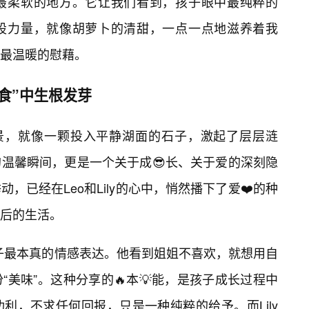
最柔软的地方。它让我们看到，孩子眼中最纯粹的
股力量，就像胡萝卜的清甜，一点一点地滋养着我
最温暖的慰藉。
食”中生根发芽
场景，就像一颗投入平静湖面的石子，激起了层层涟
温馨瞬间，更是一个关于成😎长、关于爱的深刻隐
，已经在Leo和Lily的心中，悄然播下了爱❤️的种
后的生活。
孩子最本真的情感表达。他看到姐姐不喜欢，就想用自
美味”。这种分享的🔥本💡能，是孩子成长过程中
利，不求任何回报，只是一种纯粹的给予。而Lily