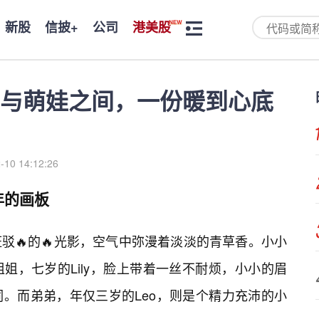
新股
信披+
公司
港美股
与萌娃之间，一份暖到心底
-10 14:12:26
年的画板
驳🔥的🔥光影，空气中弥漫着淡淡的青草香。小小
姐，七岁的Lily，脸上带着一丝不耐烦，小小的眉
。而弟弟，年仅三岁的Leo，则是个精力充沛的小